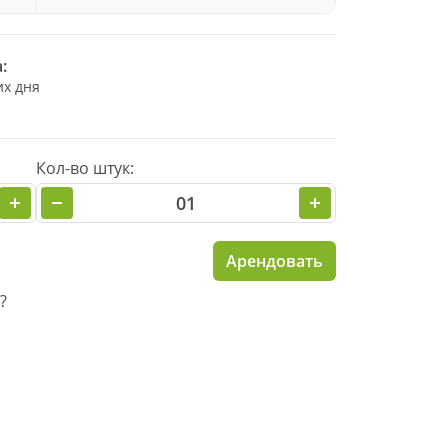
:
их дня
Кол-во штук:
Арендовать
?