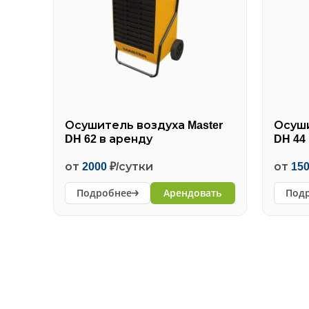
Осушитель воздуха Master
Осуши
DH 62 в аренду
DH 44
от
2000
₽/сутки
от
15
Подробнее
Арендовать
Под