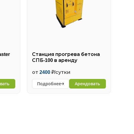
ster
Станция прогрева бетона
Ста
СПБ-100 в аренду
СПБ-
от
2400
₽/сутки
от
2
вать
Подробнее
Арендовать
По