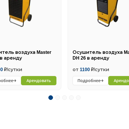
тель воздуха Master
Осушитель воздуха Ma
 в аренду
DH 26 в аренду
00
₽/сутки
от
1100
₽/сутки
робнее
Арендовать
Подробнее
Арендо